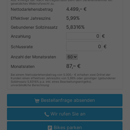
Abs. 4 PAngV dar. Nach Vertragsschluss steht dem Darlehensnehmer ein
gesetzliches Widerrufsrecht zu.
4.499,– €
Nettodarlehensbetrag
5,99%
Effektiver Jahreszins
5,8316%
Gebundener Sollzinssatz
€
Anzahlung
€
Schlussrate
Anzahl der Monatsraten
87,– €
Monatsraten
Bei einem Nettodarlehensbetrag von 5.000,- € erhalten zwei Drittel der
Kunden einen effektiven Jahreszins von 5,99% oder günstiger (gebundener
Sollzinssatz 5,8316% p.a. inkl. eines Bearbeitungsentgelts).
unverbindliche Berechnung
Bestellanfrage absenden
Wir rufen Sie an
Bikes parken