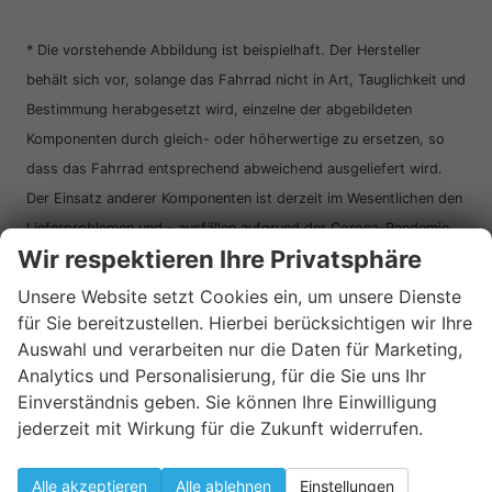
* Die vorstehende Abbildung ist beispielhaft. Der Hersteller
behält sich vor, solange das Fahrrad nicht in Art, Tauglichkeit und
Bestimmung herabgesetzt wird, einzelne der abgebildeten
Komponenten durch gleich- oder höherwertige zu ersetzen, so
dass das Fahrrad entsprechend abweichend ausgeliefert wird.
Der Einsatz anderer Komponenten ist derzeit im Wesentlichen den
Lieferproblemen und – ausfällen aufgrund der Corona-Pandemie
Wir respektieren Ihre Privatsphäre
geschuldet.
Laufräder
Unsere Website setzt Cookies ein, um unsere Dienste
für Sie bereitzustellen. Hierbei berücksichtigen wir Ihre
Reifengröße hinten
29"
Auswahl und verarbeiten nur die Daten für Marketing,
Reifengröße vorne
29"
Analytics und Personalisierung, für die Sie uns Ihr
Einverständnis geben. Sie können Ihre Einwilligung
Sonstiges
jederzeit mit Wirkung für die Zukunft widerrufen.
Codes: Hersteller-Code
45600650
Geschlecht
UNISEX
Alle akzeptieren
Alle ablehnen
Einstellungen