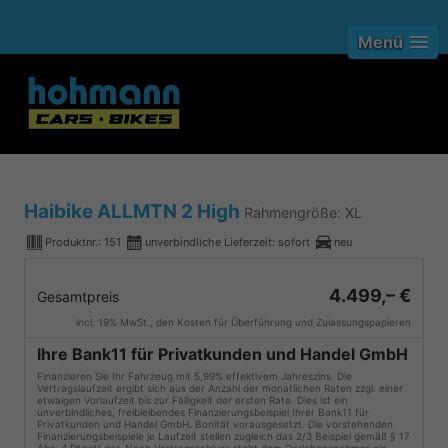
Menü
Haibike ALLMTN 2 High
Rahmengröße: XL
Produktnr.:
151
unverbindliche Lieferzeit: sofort
neu
4.499,– €
Gesamtpreis
incl. 19% MwSt., den Kosten für Überführung und Zulassungspapieren
Ihre Bank11 für Privatkunden und Handel GmbH
Finanzieren Sie Ihr Fahrzeug mit 5,99% effektivem Jahreszins. Die
Vertragslaufzeit ergibt sich aus der Anzahl der monatlichen Raten zzgl. einer
etwaigen Vorlaufzeit bis zur Fälligkeit der ersten Rate. Dies ist ein
unverbindliches, freibleibendes Finanzierungsbeispiel Ihrer Bank11 für
Privatkunden und Handel GmbH. Bonität vorausgesetzt. Die vorstehenden
Finanzierungsbeispiele je Laufzeit stellen zugleich das 2/3 Beispiel gemäß § 17