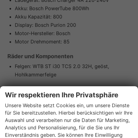
Akku:
Bosch PowerTube 800Wh
Akku Kapazität:
800
Display:
Bosch Purion 200
Motor-Hersteller:
Bosch
Motor Drehmoment:
85
Räder und Komponenten
Felgen:
WTB ST i30 TCS 2.0 32H, geöst,
Hohlkammerfelge
Lenker und Sattel
Wir respektieren Ihre Privatsphäre
Sattel:
Selle Royal Vivo Ergo
Unsere Website setzt Cookies ein, um unsere Dienste
Lenker:
XLC MTB Dia. 31.8 mm, Rise: 15 mm,
für Sie bereitzustellen. Hierbei berücksichtigen wir Ihre
backsweep 9°, 780 mm
Auswahl und verarbeiten nur die Daten für Marketing,
Griffe:
XLC VLG-1751D2, MTB Grips
Analytics und Personalisierung, für die Sie uns Ihr
Einverständnis geben. Sie können Ihre Einwilligung