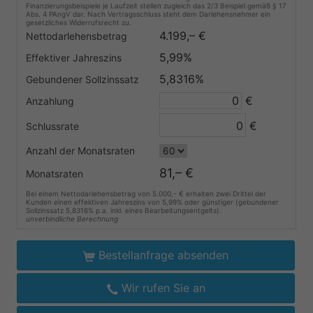
Finanzierungsbeispiele je Laufzeit stellen zugleich das 2/3 Beispiel gemäß § 17
Abs. 4 PAngV dar. Nach Vertragsschluss steht dem Darlehensnehmer ein
gesetzliches Widerrufsrecht zu.
4.199,– €
Nettodarlehensbetrag
5,99%
Effektiver Jahreszins
5,8316%
Gebundener Sollzinssatz
€
Anzahlung
€
Schlussrate
Anzahl der Monatsraten
81,– €
Monatsraten
Bei einem Nettodarlehensbetrag von 5.000,- € erhalten zwei Drittel der
Kunden einen effektiven Jahreszins von 5,99% oder günstiger (gebundener
Sollzinssatz 5,8316% p.a. inkl. eines Bearbeitungsentgelts).
unverbindliche Berechnung
Bestellanfrage absenden
Wir rufen Sie an