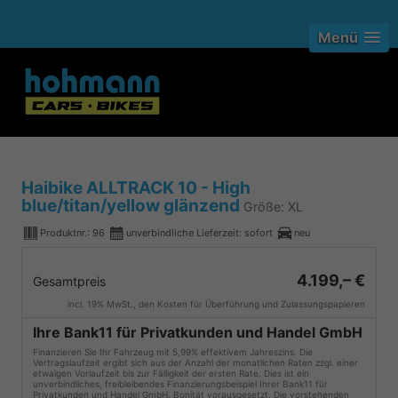
Menü
Haibike ALLTRACK 10 - High
blue/titan/yellow glänzend
Größe: XL
Produktnr.:
96
unverbindliche Lieferzeit: sofort
neu
4.199,– €
Gesamtpreis
incl. 19% MwSt., den Kosten für Überführung und Zulassungspapieren
Ihre Bank11 für Privatkunden und Handel GmbH
Finanzieren Sie Ihr Fahrzeug mit 5,99% effektivem Jahreszins. Die
Vertragslaufzeit ergibt sich aus der Anzahl der monatlichen Raten zzgl. einer
etwaigen Vorlaufzeit bis zur Fälligkeit der ersten Rate. Dies ist ein
unverbindliches, freibleibendes Finanzierungsbeispiel Ihrer Bank11 für
Privatkunden und Handel GmbH. Bonität vorausgesetzt. Die vorstehenden