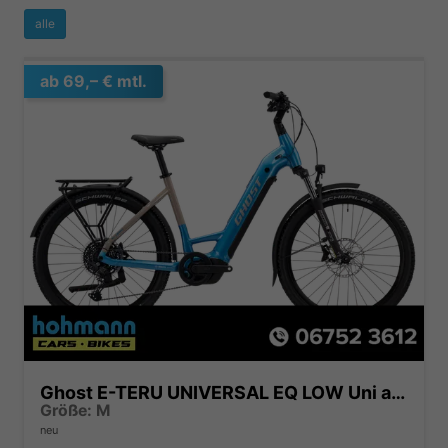
alle
ab 69,– € mtl.
Ghost E-TERU UNIVERSAL EQ LOW Uni atlantic blue/coffee ice rose - glossy 2025
Größe: M
neu