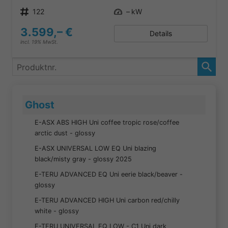
Produktnr.
122
Leistung
– kW
3.599,– €
Details
incl. 19% MwSt.
Produktnr.
Ghost
E-ASX ABS HIGH Uni coffee tropic rose/coffee
arctic dust - glossy
E-ASX UNIVERSAL LOW EQ Uni blazing
black/misty gray - glossy 2025
E-TERU ADVANCED EQ Uni eerie black/beaver -
glossy
E-TERU ADVANCED HIGH Uni carbon red/chilly
white - glossy
E-TERU UNIVERSAL EQ LOW - C1 Uni dark