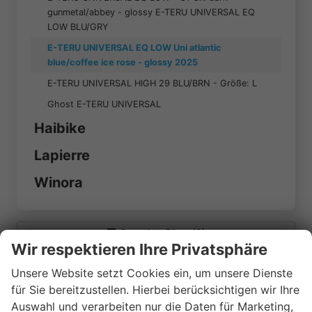
gunmetal/abbey - glossy E-TERU UNIVERSAL EQ
LOW BLU/GRY
E-TERU UNIVERSAL EQ LOW Uni atlantic
blue/coffee ice rose - glossy 2025
E-TERU UNIVERSAL HIGH 29 BLU/BRN - Größe: L
Ghost E-TERU UNIVERSAL
Haibike
Lapierre
Winora
Geparkte Bikes (
0
)
Wir respektieren Ihre Privatsphäre
Anmelden
Unsere Website setzt Cookies ein, um unsere Dienste
für Sie bereitzustellen. Hierbei berücksichtigen wir Ihre
Auswahl und verarbeiten nur die Daten für Marketing,