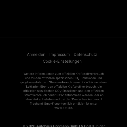
Anmelden
Impressum
Datenschutz
Cookie-Einstellungen
Weitere Informationen zum offiziellen Kraftstoffverbrauch
und zu den offiziellen spezifischen CO
-Emissionen und
2
gegebenenfalls zum Stromverbrauch neuer PKW können dem
'Leitfaden über den offiziellen Kraftstoffverbrauch, die
offiziellen spezifischen CO
-Emissionen und den offiziellen
2
Stromverbrauch neuer PKW' entnommen werden, der an
allen Verkaufsstellen und bei der 'Deutschen Automobil
Treuhand GmbH' unentgeltlich erhältlich ist unter
www.dat.de.
© 2026
Autohaus Hohmann GmbH & Co KG
,
In der