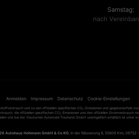
Samstag:
nach Vereinbar
Anmelden
Impressum
Datenschutz
Cookie-Einstellungen
tstoffverbrauch und zu den offiziellen spezifischen CO
-Emissionen und gegebenenfalls z
2
erbrauch, die offiziellen spezifischen CO
-Emissionen und den offiziellen Stromverbrauch n
2
ellen und bei der 'Deutschen Automobil Treuhand GmbH' unentgeltlich erhältlich ist unter 
026
Autohaus Hohmann GmbH & Co KG
,
In der Wässerung 8
,
55606
Kim,
06752 