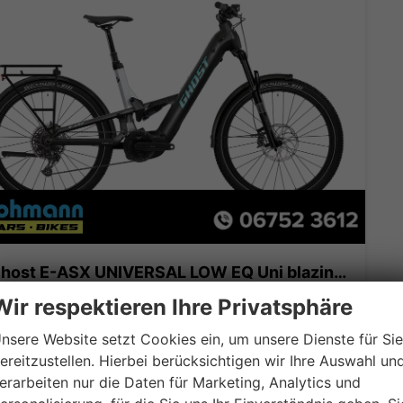
Ghost E-ASX UNIVERSAL LOW EQ Uni blazing black/misty gray - glossy 2025
röße: L
Wir respektieren Ihre Privatsphäre
verbindliche Lieferzeit: sofort
neu
nsere Website setzt Cookies ein, um unsere Dienste für Sie
duktnr.
132
Außenfarbe
Uni blazing black/misty gray - glossy
ereitzustellen. Hierbei berücksichtigen wir Ihre Auswahl un
stung
– kW
erarbeiten nur die Daten für Marketing, Analytics und
.499,– €