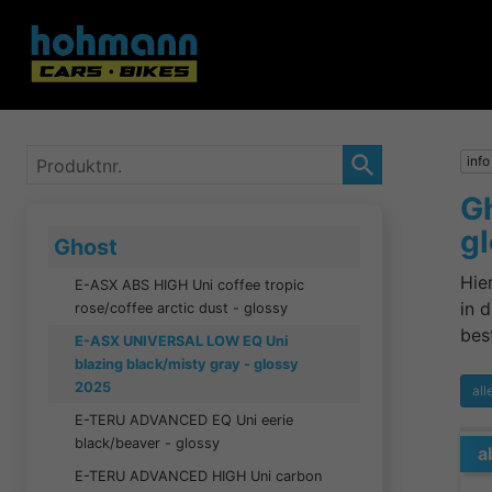
Produktnr.
info
G
g
Ghost
Hie
E-ASX ABS HIGH Uni coffee tropic
in 
rose/coffee arctic dust - glossy
bes
E-ASX UNIVERSAL LOW EQ Uni
blazing black/misty gray - glossy
2025
all
E-TERU ADVANCED EQ Uni eerie
black/beaver - glossy
a
E-TERU ADVANCED HIGH Uni carbon