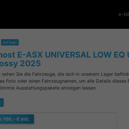
e-b
auf lager
host E-ASX UNIVERSAL LOW EQ Un
lossy 2025
r sehen Sie die Fahrzeuge, die sich in unserem Lager befin
das Foto oder einen Fahrzeugnamen, um alle Details dieses 
timmte Ausstattungspakete anzeigen lassen.
e
b 106,– € mtl.