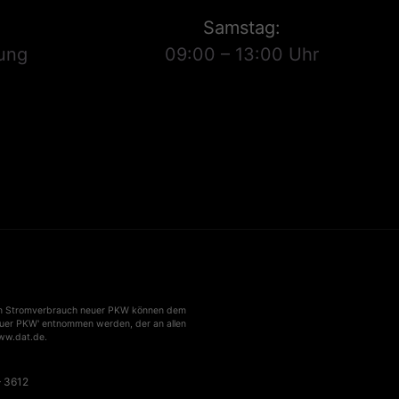
Samstag:
ung
09:00 – 13:00 Uhr
um Stromverbrauch neuer PKW können dem
euer PKW' entnommen werden, der an allen
www.dat.de.
– 3612