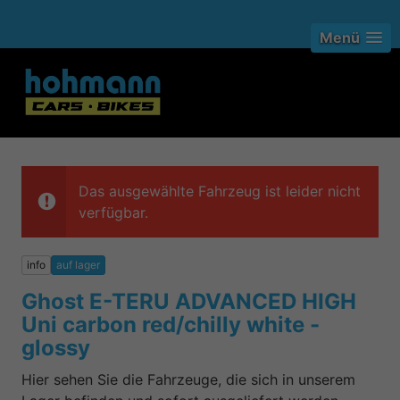
Menü
Das ausgewählte Fahrzeug ist leider nicht
verfügbar.
info
auf lager
Ghost E-TERU ADVANCED HIGH
Uni carbon red/chilly white -
glossy
Hier sehen Sie die Fahrzeuge, die sich in unserem