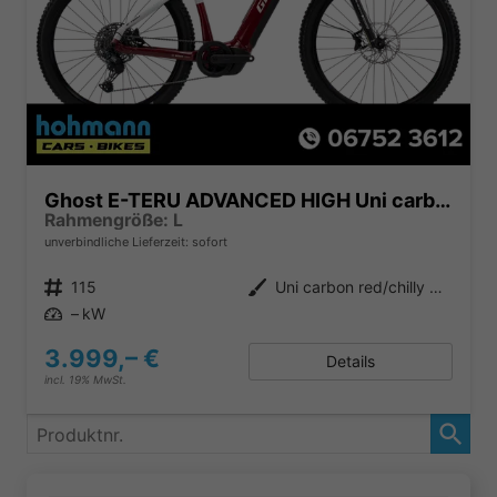
Ghost E-TERU ADVANCED HIGH Uni carbon red/chilly white - glossy
Rahmengröße: L
unverbindliche Lieferzeit: sofort
Produktnr.
115
Außenfarbe
Uni carbon red/chilly white - glossy
Leistung
– kW
3.999,– €
Details
incl. 19% MwSt.
Produktnr.