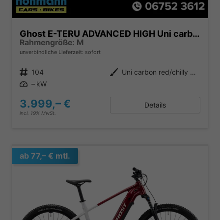
Ghost E-TERU ADVANCED HIGH Uni carbon red/chilly white - glossy
Rahmengröße: M
unverbindliche Lieferzeit: sofort
Produktnr.
104
Außenfarbe
Uni carbon red/chilly white - glossy
Leistung
– kW
3.999,– €
Details
incl. 19% MwSt.
ab 77,– € mtl.