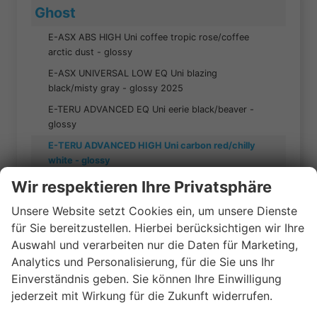
Ghost
E-ASX ABS HIGH Uni coffee tropic rose/coffee
arctic dust - glossy
E-ASX UNIVERSAL LOW EQ Uni blazing
black/misty gray - glossy 2025
E-TERU ADVANCED EQ Uni eerie black/beaver -
glossy
E-TERU ADVANCED HIGH Uni carbon red/chilly
white - glossy
E-TERU UNIVERSAL EQ LOW - C1 Uni dark
Wir respektieren Ihre Privatsphäre
gunmetal/abbey - glossy E-TERU UNIVERSAL EQ
Unsere Website setzt Cookies ein, um unsere Dienste
LOW BLU/GRY
für Sie bereitzustellen. Hierbei berücksichtigen wir Ihre
E-TERU UNIVERSAL EQ LOW Uni atlantic
Auswahl und verarbeiten nur die Daten für Marketing,
blue/coffee ice rose - glossy 2025
Analytics und Personalisierung, für die Sie uns Ihr
E-TERU UNIVERSAL HIGH 29 BLU/BRN - Größe: L
Einverständnis geben. Sie können Ihre Einwilligung
Ghost E-TERU UNIVERSAL
jederzeit mit Wirkung für die Zukunft widerrufen.
Haibike