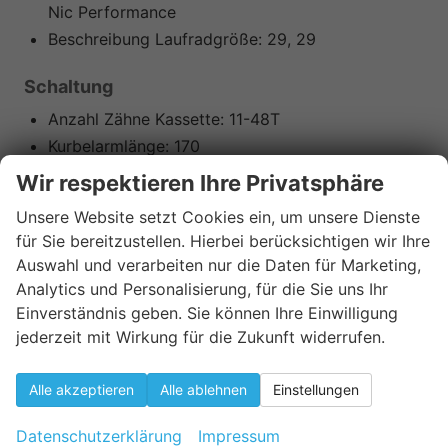
Nic Performance
Beschreibung Laufradgröße:
29, 29
Schaltung
Anzahl Zähne Kassette:
11-48T
Kurbelarmlänge:
170
Kurbelgarnitur Zähne:
38T
Wir respektieren Ihre Privatsphäre
Kurbelgarnitur Typ:
einfach
Unsere Website setzt Cookies ein, um unsere Dienste
Anzahl Gänge:
10
für Sie bereitzustellen. Hierbei berücksichtigen wir Ihre
Pedal inklusive:
Ja
Auswahl und verarbeiten nur die Daten für Marketing,
Beschreibung Zahnkranz:
Shimano, CUES CS-
Analytics und Personalisierung, für die Sie uns Ihr
LG300-10, HG
Einverständnis geben. Sie können Ihre Einwilligung
Beschreibung Kette:
Shimano, CN-LG500
jederzeit mit Wirkung für die Zukunft widerrufen.
Beschreibung Kurbelgarnitur:
Miranda, Crius, RF
ISIS XLC Logo
Alle akzeptieren
Alle ablehnen
Einstellungen
Beschreibung Schaltauge:
Sram, UDH
Datenschutzerklärung
Impressum
Beschreibung Schaltwerk (hinten):
Shimano,