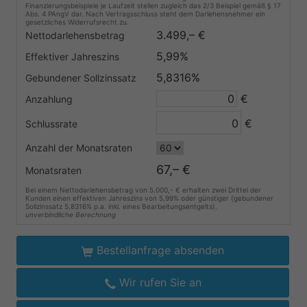
Finanzierungsbeispiele je Laufzeit stellen zugleich das 2/3 Beispiel gemäß § 17
Abs. 4 PAngV dar. Nach Vertragsschluss steht dem Darlehensnehmer ein
gesetzliches Widerrufsrecht zu.
3.499,– €
Nettodarlehensbetrag
5,99%
Effektiver Jahreszins
5,8316%
Gebundener Sollzinssatz
€
Anzahlung
€
Schlussrate
Anzahl der Monatsraten
67,– €
Monatsraten
Bei einem Nettodarlehensbetrag von 5.000,- € erhalten zwei Drittel der
Kunden einen effektiven Jahreszins von 5,99% oder günstiger (gebundener
Sollzinssatz 5,8316% p.a. inkl. eines Bearbeitungsentgelts).
unverbindliche Berechnung
Bestellanfrage absenden
Wir rufen Sie an