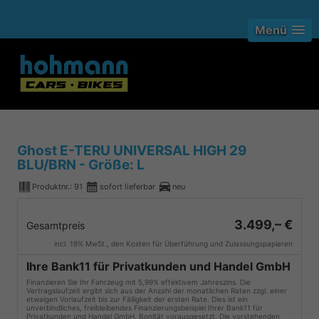
Menü
Ghost E-TERU UNIVERSAL HIGH 29
BLU/BRN - Größe: L
Produktnr.:
91
sofort lieferbar
neu
3.499,– €
Gesamtpreis
incl. 19% MwSt., den Kosten für Überführung und Zulassungspapieren
Ihre Bank11 für Privatkunden und Handel GmbH
Finanzieren Sie Ihr Fahrzeug mit 5,99% effektivem Jahreszins. Die
Vertragslaufzeit ergibt sich aus der Anzahl der monatlichen Raten zzgl. einer
etwaigen Vorlaufzeit bis zur Fälligkeit der ersten Rate. Dies ist ein
unverbindliches, freibleibendes Finanzierungsbeispiel Ihrer Bank11 für
Privatkunden und Handel GmbH. Bonität vorausgesetzt. Die vorstehenden