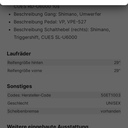
CUES RD-U6000 10s
Beschreibung Gang:
Shimano, Umwerfer
Beschreibung Pedal:
VP, VPE-527
Beschreibung Schalthebel (rechts):
Shimano,
Triggershift, CUES SL-U6000
Laufräder
Reifengröße hinten
29"
Reifengröße vorne
29"
Sonstiges
Codes: Hersteller-Code
50ET1003
Geschlecht
UNISEX
Scheibenbremse
vorhanden
Weitere eingebaute Ausstattung