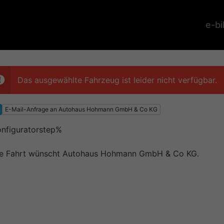
e-b
Das ausgewählte Fahrzeug ist leider nicht verfügbar.
E-Mail-Anfrage an Autohaus Hohmann GmbH & Co KG
nfiguratorstep%
e Fahrt wünscht Autohaus Hohmann GmbH & Co KG.