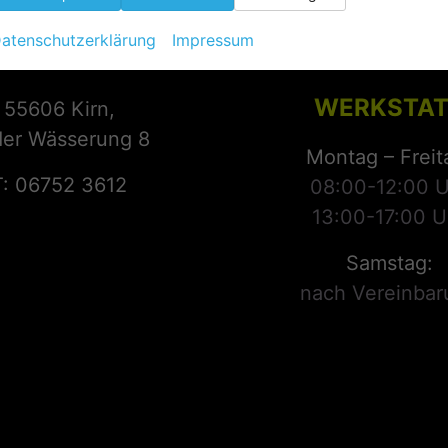
atenschutzerklärung
Impressum
KONTAKT
ÖFFNUNGSZE
WERKSTAT
55606 Kirn,
der Wässerung 8
Montag – Freit
T: 06752 3612
08:00-12:00 U
13:00-17:00 U
Samstag:
nach Vereinbar