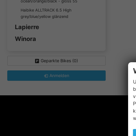
ocean/orange/black - gloss 55
Haibike ALLTRACK 6.5 High
grey/blue/yellow glänzend
Lapierre
Winora
Geparkte Bikes (
0
)
Anmelden
U
b
v
P
k
w