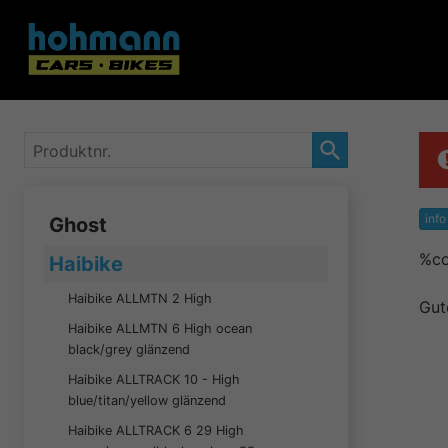
Produktnr.
info
Ghost
%co
Haibike
Haibike ALLMTN 2 High
Gut
Haibike ALLMTN 6 High ocean
black/grey glänzend
Haibike ALLTRACK 10 - High
blue/titan/yellow glänzend
Haibike ALLTRACK 6 29 High