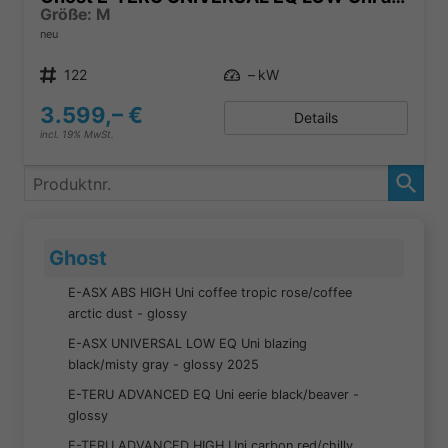
Größe: M
neu
Produktnr.
122
Leistung
– kW
3.599,– €
Details
incl. 19% MwSt.
Produktnr.
Ghost
E-ASX ABS HIGH Uni coffee tropic rose/coffee
arctic dust - glossy
E-ASX UNIVERSAL LOW EQ Uni blazing
black/misty gray - glossy 2025
E-TERU ADVANCED EQ Uni eerie black/beaver -
glossy
E-TERU ADVANCED HIGH Uni carbon red/chilly