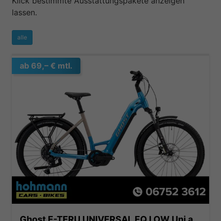
Klick bestimmte Ausstattungspakete anzeigen
lassen.
alle
ab 69,– € mtl.
Ghost E-TERU UNIVERSAL EQ LOW Uni atlantic blue/coffee ice rose - glossy 2025