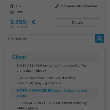
Produktnr.
137
Außenfarbe
Uni eerie black/beaver - glossy
Leistung
– kW
3.999,– €
Details
incl. 19% MwSt.
Produktnr.
Ghost
E-ASX ABS HIGH Uni coffee tropic rose/coffee
arctic dust - glossy
E-ASX UNIVERSAL LOW EQ Uni blazing
black/misty gray - glossy 2025
E-TERU ADVANCED EQ Uni eerie black/beaver -
glossy
E-TERU ADVANCED HIGH Uni carbon red/chilly
white - glossy