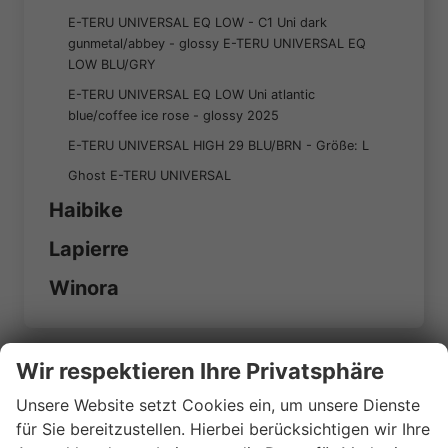
E-TERU UNIVERSAL EQ LOW - C1 Uni dark
gunmetal/abbey - glossy E-TERU UNIVERSAL EQ
LOW BLU/GRY
E-TERU UNIVERSAL EQ LOW Uni atlantic
blue/coffee ice rose - glossy 2025
E-TERU UNIVERSAL HIGH 29 BLU/BRN - Größe: L
Ghost E-TERU UNIVERSAL
Haibike
Lapierre
Winora
Geparkte Bikes (
0
)
Wir respektieren Ihre Privatsphäre
Unsere Website setzt Cookies ein, um unsere Dienste
Anmelden
für Sie bereitzustellen. Hierbei berücksichtigen wir Ihre